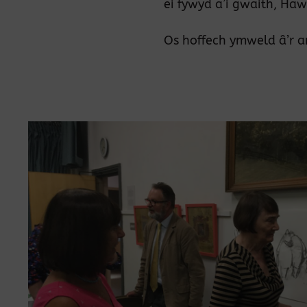
ei fywyd a’i gwaith, Haw
Os hoffech ymweld â’r a