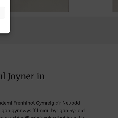
ul Joyner in
ademi Frenhinol Gymreig a'r Neuadd
 gan gynnwys ffilmiau byr gan Syriaid