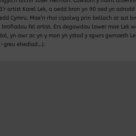
gylch archif Josef Herman. Cawsom y fraint arbennig
â’r artist Karel Lek, a oedd bron yn 90 oed yn adrodd
ledd Cymru. Mae’n rhoi cipolwg prin bellach ar sut b
ei brofiadau fel artist. Ers degawdau lawer mae Le
l, yn awr ac yn y man yn ystod y sgwrs gwnaeth Lek
l-greu ehediad…).