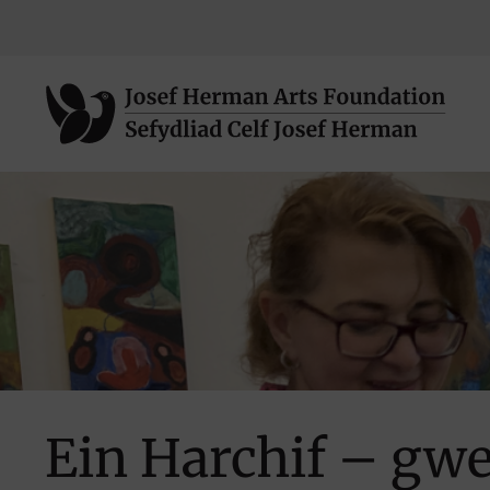
Neidio
i'r
prif
Ein Harchif – gwe