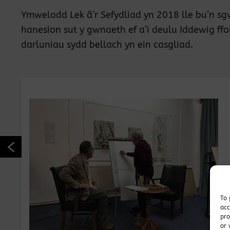
Ymwelodd Lek â’r Sefydliad yn 2018 lle bu’n sgw
hanesion sut y gwnaeth ef a’i deulu Iddewig ffo
darluniau sydd bellach yn ein casgliad.
To 
acc
pro
or 