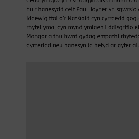
oedd yn byw yn Ystradgynlais a thaith o am
bu’r hanesydd celf Paul Joyner yn sgwrsio 
Iddewig ffoi o’r Natsïaid cyn cyrraedd gog
rhyfel yma, cyn mynd ymlaen i ddisgrifio 
Mangor a thu hwnt gydag empathi rhyfeddo
gymeriad neu hanesyn (a hefyd ar gyfer ai