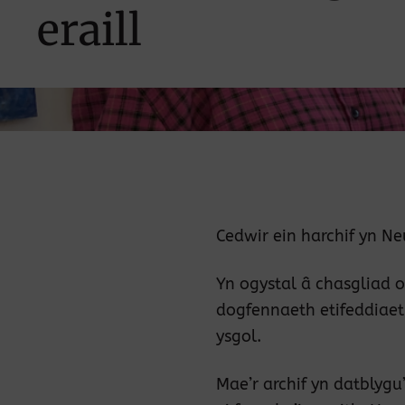
eraill
Cedwir ein harchif yn Ne
Yn ogystal â chasgliad
dogfennaeth etifeddiaeth
ysgol.
Mae’r archif yn datblygu