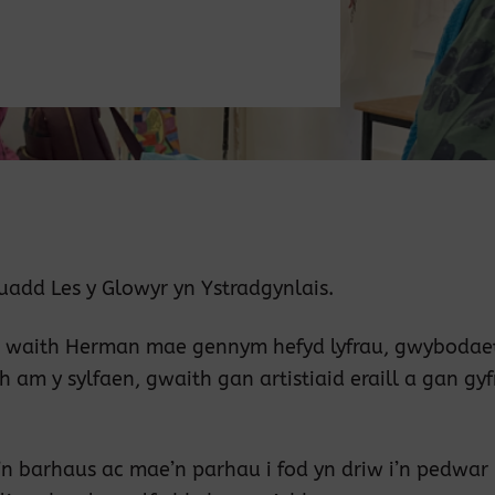
uadd Les y Glowyr yn Ystradgynlais.
 o waith Herman mae gennym hefyd lyfrau, gwybodae
 am y sylfaen, gwaith gan artistiaid eraill a gan gy
’n barhaus ac mae’n parhau i fod yn driw i’n pedwar