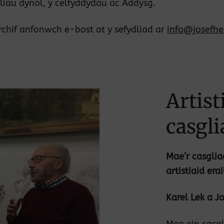
liau dynol, y celfyddydau ac Addysg.
rchif anfonwch e-bost at y sefydliad ar
info@josefh
Artist
casgli
Mae’r casgli
artistiaid er
Karel Lek a J
Mae ein casgl