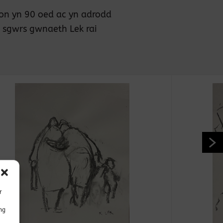
ron yn 90 oed ac yn adrodd
i sgwrs gwnaeth Lek rai
r
ng