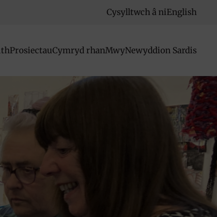
Cysylltwch â ni
English
ith
Prosiectau
Cymryd rhan
Mwy
Newyddion Sardis