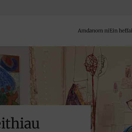
Amdanom ni
Ein heffa
ithiau