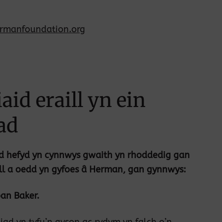
ermanfoundation.org
iaid eraill yn ein
ad
ad hefyd yn cynnwys gwaith yn rhoddedig gan
aill a oedd yn gyfoes â Herman, gan gynnwys:
oan Baker.
iad yn tyfu’n gyson ac rydym yn falch o’n