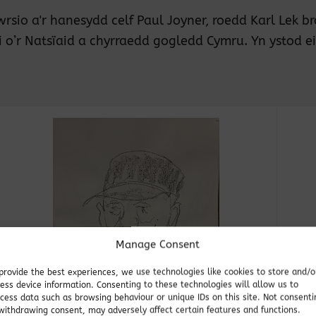
rsio a'r hanesydd celf Paul Joyner, roedd Karl Lek b
i o’r Natsïaid a chyrraedd gogledd Cymru. Yn ystod e
Manage Consent
provide the best experiences, we use technologies like cookies to store and/o
ess device information. Consenting to these technologies will allow us to
cess data such as browsing behaviour or unique IDs on this site. Not consenti
withdrawing consent, may adversely affect certain features and functions.