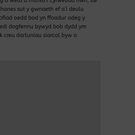
 o weld a ffilmio’r cyfweliad hwn, lle
 hanes sut y gwnaeth ef a’i deulu
rofiad oedd bod yn ffoadur adeg y
k wedi dogfennu bywyd bob dydd ym
 creu darluniau siarcol byw o