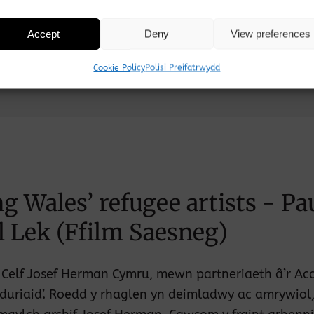
Accept
Deny
View preferences
Cookie Policy
Polisi Preifatrwydd
g Wales’ refugee artists - Pa
l Lek (Ffilm Saesneg)
 Celf Josef Herman Cymru, mewn partneriaeth â’r Ac
duriaid’. Roedd y rhaglen yn deimladwy ac amrywiol,