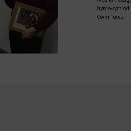
hymrwymiad â’
Cwm Tawe.