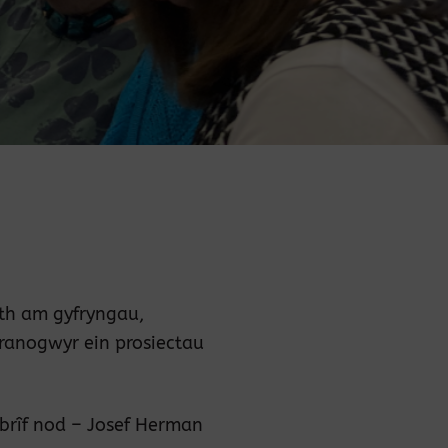
th am gyfryngau,
franogwyr ein prosiectau
 brîf nod – Josef Herman