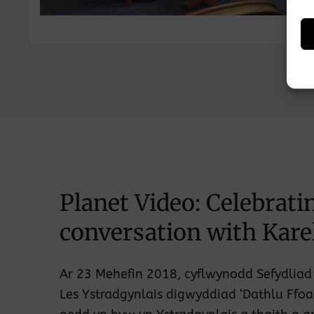
Planet Video: Celebratin
conversation with Kare
Ar 23 Mehefin 2018, cyflwynodd Sefydliad
Les Ystradgynlais digwyddiad ‘Dathlu Ffoa